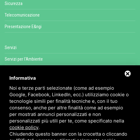
Sicurezza
Telecomunicazione
Presentazione E&ngi
Servizi
Servizi per l'Ambiente
Servizi per l'Energia
Informativa
Servizi Fisica Ambientale
Noi e terze parti selezionate (come ad esempio
Servizi di Sicurezza e Salute
Google, Facebook, LinkedIn, ecc.) utilizziamo cookie o
tecnologie simili per finalità tecniche e, con il tuo
Servizi per la Telecomunicazione
consenso, anche per altre finalità come ad esempio
per mostrati annunci personalizzati e non
Servizi Urbanistici e Architettura
personalizzati più utili per te, come specificato nella
cookie policy
.
Chiudendo questo banner con la crocetta o cliccando