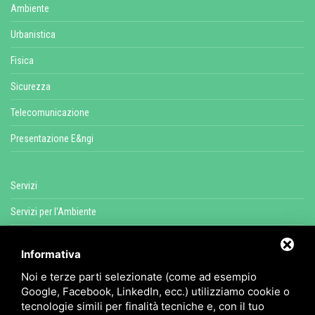
Ambiente
Urbanistica
Fisica
Sicurezza
Telecomunicazione
Presentazione E&ngi
Servizi
Servizi per l'Ambiente
Servizi per l'Energia
Informativa
Servizi Fisica Ambientale
Noi e terze parti selezionate (come ad esempio
Servizi di Sicurezza e Salute
Google, Facebook, LinkedIn, ecc.) utilizziamo cookie o
tecnologie simili per finalità tecniche e, con il tuo