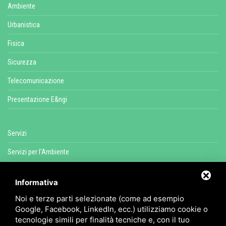
Ambiente
Urbanistica
Fisica
Sicurezza
Telecomunicazione
Presentazione E&ngi
Servizi
Servizi per l'Ambiente
Servizi per l'Energia
Informativa
Servizi Fisica Ambientale
Noi e terze parti selezionate (come ad esempio
Servizi di Sicurezza e Salute
Google, Facebook, LinkedIn, ecc.) utilizziamo cookie o
tecnologie simili per finalità tecniche e, con il tuo