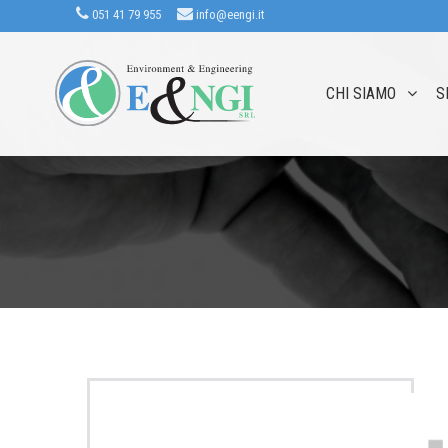
051 41 79 955
info@eengi.it
CHI SIAMO
S