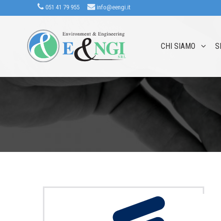
051 41 79 955
info@eengi.it
CHI SIAMO
S