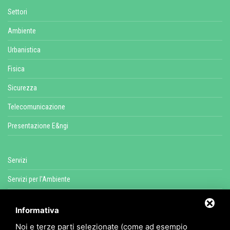
Settori
Ambiente
Urbanistica
Fisica
Sicurezza
Telecomunicazione
Presentazione E&ngi
Servizi
Servizi per l'Ambiente
Servizi per l'Energia
Informativa
Servizi Fisica Ambientale
Noi e terze parti selezionate (come ad esempio